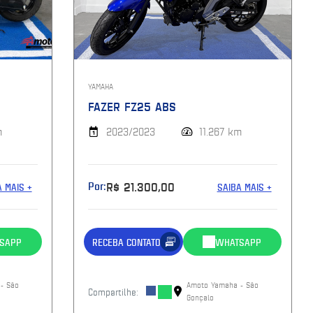
YAMAHA
FAZER FZ25 ABS
m
2023/2023
11.267 km
Por:
R$ 21.300,00
A MAIS +
SAIBA MAIS +
SAPP
RECEBA CONTATO
WHATSAPP
- São
Amoto Yamaha - São
Compartilhe:
Gonçalo