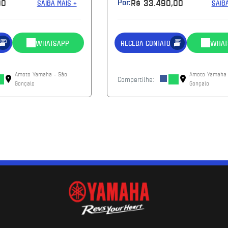
00
Por:
R$ 33.490,00
SAIBA MAIS +
SAIB
WHATSAPP
RECEBA CONTATO
WHAT
Amoto Yamaha - São
Amoto Yamaha 
Compartilhe:
Gonçalo
Gonçalo