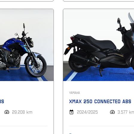
YAMAHA
BS
XMAX 250 CONNECTED ABS
29.208 km
2024/2025
3.577 k