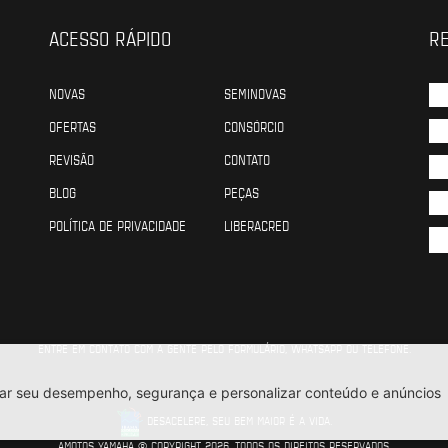
ACESSO RÁPIDO
RE
NOVAS
SEMINOVAS
OFERTAS
CONSÓRCIO
REVISÃO
CONTATO
BLOG
PEÇAS
POLÍTICA DE PRIVACIDADE
LIBERACRED
ENTRE EM CONTATO COM A GENTE PELO FORMULÁRIO, WHATSAPP OU TELEFONE.
DESACELERE, SEU BEM MAIOR É A VIDA.
AMOTOS YAMAHA © COPYRIGHT 2026. TODOS OS DIREITOS RESERVADOS.