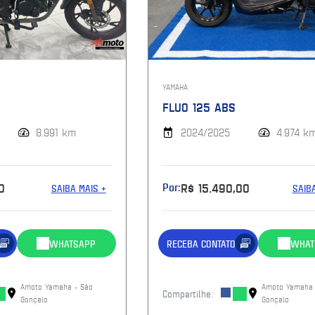
YAMAHA
FLUO 125 ABS
8.991 km
2024/2025
4.974 k
0
Por:
R$ 15.490,00
SAIBA MAIS +
SAIB
WHATSAPP
RECEBA CONTATO
WHAT
Amoto Yamaha - São
Amoto Yamaha 
Compartilhe:
Gonçalo
Gonçalo