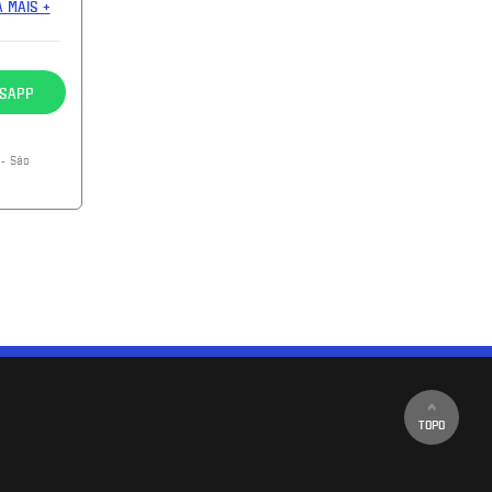
A MAIS +
SAPP
- São
TOPO