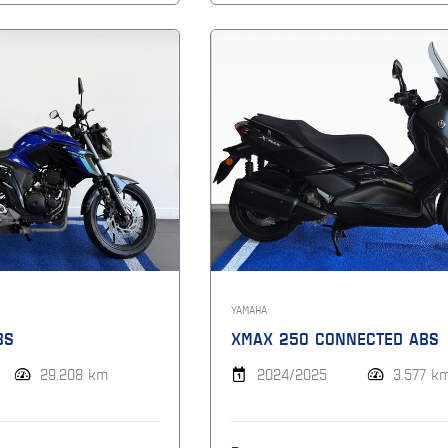
YAMAHA
BS
XMAX 250 CONNECTED ABS
29.208 km
2024/2025
3.577 k