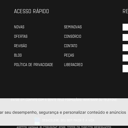
ACESSO RÁPIDO
RE
NOVAS
SEMINOVAS
OFERTAS
CONSÓRCIO
REVISÃO
CONTATO
BLOG
PEÇAS
POLÍTICA DE PRIVACIDADE
LIBERACRED
ENTRE EM CONTATO COM A GENTE PELO FORMULÁRIO, WHATSAPP OU TELEFONE.
DESACELERE, SEU BEM MAIOR É A VIDA.
AMOTOS YAMAHA © COPYRIGHT 2026. TODOS OS DIREITOS RESERVADOS.