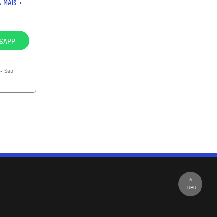
A MAIS +
SAPP
- São
TOPO