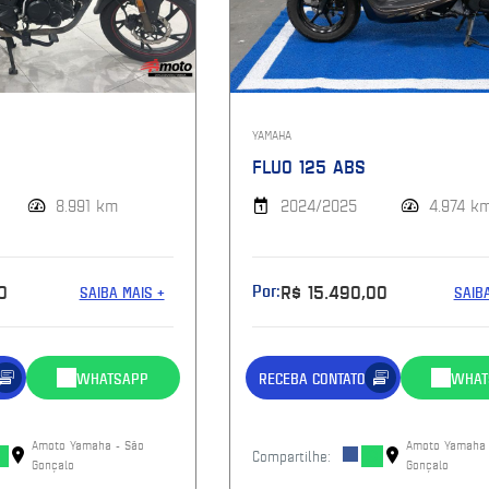
YAMAHA
FLUO 125 ABS
8.991 km
2024/2025
4.974 k
0
Por:
R$ 15.490,00
SAIBA MAIS +
SAIB
WHATSAPP
RECEBA CONTATO
WHAT
Amoto Yamaha - São
Amoto Yamaha 
Compartilhe:
Gonçalo
Gonçalo