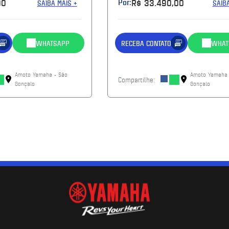
00
Por:
R$ 33.490,00
SAIBA MAIS +
SAIB
WHATSAPP
RECEBA CONTATO
WHAT
Amoto Yamaha - São
Amoto Yamaha 
Compartilhe:
Gonçalo
Gonçalo