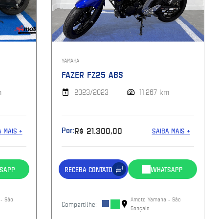
YAMAHA
FAZER FZ25 ABS
m
2023/2023
11.267 km
Por:
R$ 21.300,00
A MAIS +
SAIBA MAIS +
SAPP
RECEBA CONTATO
WHATSAPP
- São
Amoto Yamaha - São
Compartilhe:
Gonçalo