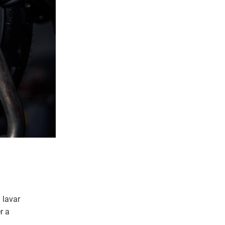
 lavar
r a