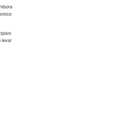
embora
écnico
cipais
 levar