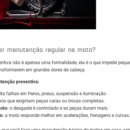
zer manutenção regular na moto?
ntiva não é apenas uma formalidade, ela é o que impede pequ
ansformarem em grandes dores de cabeça.
tenção preventiva:
ita falhas em freios, pneus, suspensão e iluminação.
nos que exigiriam peças caras ou trocas completas.
moto:
o desgaste é controlado e as peças duram mais.
o:
a moto responde melhor em acelerações, frenagens e curvas.
que você faça uma manutenção básica de motos em casa, se