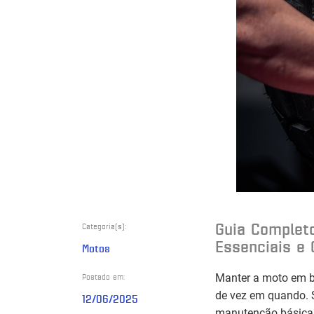
Guia Complet
Categoria(s):
Essenciais e 
Motos
Postado em:
Manter a moto em bo
de vez em quando. S
12/06/2025
manutenção básica 