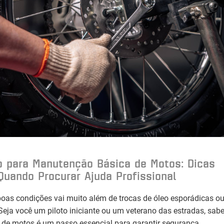
o para Manutenção Básica de Motos: Dicas
Quando Procurar Ajuda Profissional
as condições vai muito além de trocas de óleo esporádicas ou
eja você um piloto iniciante ou um veterano das estradas, sabe
de motos é um passo essencial para garantir segurança,