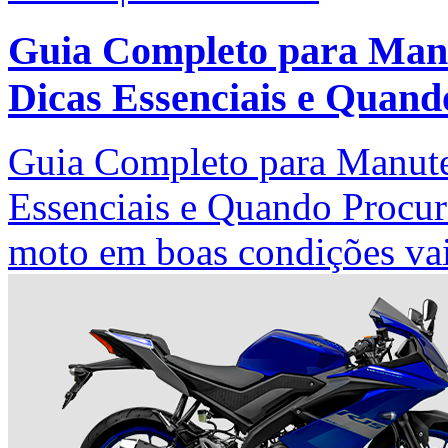
Guia Completo para Manu
Dicas Essenciais e Quand
Guia Completo para Manute
Essenciais e Quando Procur
moto em boas condições vai