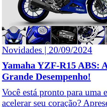
Novidades |
20/09/2024
Yamaha YZF-R15 ABS: A
Grande Desempenho!
Você está pronto para uma e
acelerar seu coração? Apr