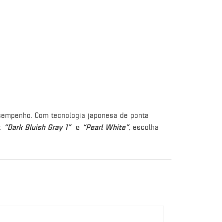
sempenho. Com tecnologia japonesa de ponta
o:
“Dark Bluish Gray 1”
e
“Pearl White”
, escolha